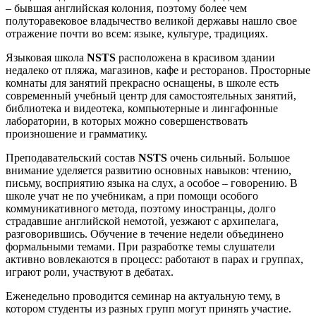
– бывшая английская колония, поэтому более чем
полуторавековое владычество великой державы нашло свое
отражение почти во всем: языке, культуре, традициях.
Языковая школа
NSTS
расположена в красивом здании
недалеко от пляжа, магазинов, кафе и ресторанов. Просторные
комнаты для занятий прекрасно оснащены, в школе есть
современный учебный центр для самостоятельных занятий,
библиотека и видеотека, компьютерные и лингафонные
лаборатории, в которых можно совершенствовать
произношение и грамматику.
Преподавательский состав
NSTS
очень сильный. Большое
внимание уделяется развитию основных навыков: чтению,
письму, восприятию языка на слух, а особое – говорению. В
школе учат не по учебникам, а при помощи особого
коммуникативного метода, поэтому иностранцы, долго
страдавшие английской немотой, уезжают с архипелага,
разговорившись. Обучение в течение недели объединено
формальными темами. При разработке темы слушатели
активно вовлекаются в процесс: работают в парах и группах,
играют роли, участвуют в дебатах.
Еженедельно проводится семинар на актуальную тему, в
котором студенты из разных групп могут принять участие.