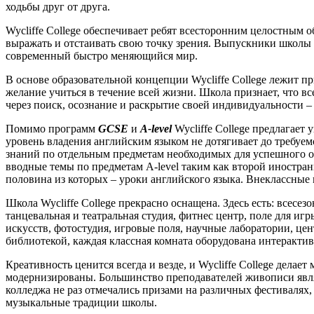
ходьбы друг от друга.
Wycliffe College обеспечивает ребят всесторонним целостным 
выражать и отстаивать свою точку зрения. Выпускники школы 
современный быстро меняющийся мир.
В основе образовательной концепции Wycliffe College лежит 
желание учиться в течение всей жизни. Школа признает, что в
через поиск, осознание и раскрытие своей индивидуальности – 
Помимо программ
GCSE
и
A-level
Wycliffe College предлагает
уровень владения английским языком не дотягивает до требуем
знаний по отдельным предметам необходимых для успешного об
вводные темы по предметам A-level таким как второй иностран
половина из которых – уроки английского языка. Внеклассные
Школа Wycliffe College прекрасно оснащена. Здесь есть: всесе
танцевальная и театральная студия, фитнес центр, поле для и
искусств, фотостудия, игровые поля, научные лаборатории, цен
библиотекой, каждая классная комната оборудована интеракт
Креативность ценится всегда и везде, и Wycliffe College дела
модернизированы. Большинство преподавателей живописи явл
колледжа не раз отмечались призами на различных фестивалях
музыкальные традиции школы.