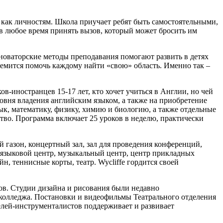
я как личностям. Школа приучает ребят быть самостоятельными,
в любое время принять вызов, который может бросить им
новаторские методы преподавания помогают развить в детях
ремится помочь каждому найти «свою» область. Именно так –
в-иностранцев 15-17 лет, кто хочет учиться в Англии, но чей
овня владения английским языком, а также на приобретение
к, математику, физику, химию и биологию, а также отдельные
ство. Программа включает 25 уроков в неделю, практически
ый газон, концертный зал, зал для проведения конференций,
, языковой центр, музыкальный центр, центр прикладных
н, теннисные корты, театр. Wycliffe гордится своей
ков. Студии дизайна и рисования были недавно
олледжа. Постановки и видеофильмы Театрального отделения
елей-инструменталистов поддерживает и развивает