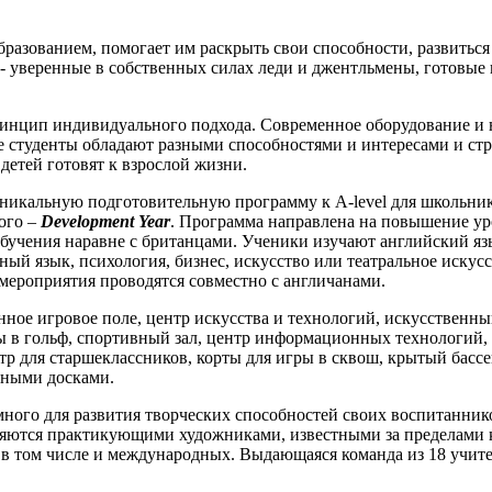
образованием, помогает им раскрыть свои способности, развитьс
- уверенные в собственных силах леди и джентльмены, готовые 
принцип индивидуального подхода. Современное оборудование и 
се студенты обладают разными способностями и интересами и ст
детей готовят к взрослой жизни.
 уникальную подготовительную программу к A-level для школьнико
ого –
Development Year
. Программа направлена на повышение ур
учения наравне с британцами. Ученики изучают английский язы
ный язык, психология, бизнес, искусство или театральное искус
 мероприятия проводятся совместно с англичанами.
зонное игровое поле, центр искусства и технологий, искусственн
гры в гольф, спортивный зал, центр информационных технологий
тр для старшеклассников, корты для игры в сквош, крытый бассей
ивными досками.
ет много для развития творческих способностей своих воспитанни
яются практикующими художниками, известными за пределами к
, в том числе и международных. Выдающаяся команда из 18 учит